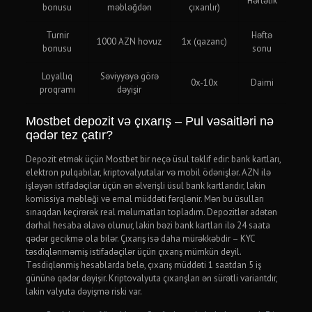
Həftəlik
bonusu
məbləğdən
çıxarılır)
Turnir
Həftə
1000 AZN hovuz
1x (qazanc)
bonusu
sonu
Loyallıq
Səviyyəyə görə
0x-10x
Daimi
proqramı
dəyişir
Mostbet depozit və çıxarış – Pul vəsaitləri nə
qədər tez çatır?
Depozit etmək üçün Mostbet bir neçə üsul təklif edir: bank kartları,
elektron pulqabılar, kriptovalyutalar və mobil ödənişlər. AZN ilə
işləyən istifadəçilər üçün ən əlverişli üsul bank kartlarıdır, lakin
komissiya məbləği və emal müddəti fərqlənir. Mən bu üsulları
sınaqdan keçirərək real məlumatları topladım. Depozitlər adətən
dərhal hesaba əlavə olunur, lakin bəzi bank kartları ilə 24 saata
qədər gecikmə ola bilər. Çıxarış isə daha mürəkkəbdir – KYC
təsdiqlənməmiş istifadəçilər üçün çıxarış mümkün deyil.
Təsdiqlənmiş hesablarda belə, çıxarış müddəti 1 saatdan 5 iş
gününə qədər dəyişir. Kriptovalyuta çıxarışları ən sürətli variantdır,
lakin valyuta dəyişmə riski var.