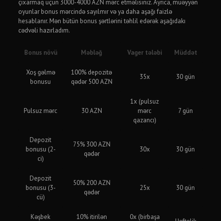
çıxarmaq üçün 3000-4000 AZN mərc etməlisiniz. Ayrıca, müəyyən
oyunlar bonus mərcində sayılmır və ya daha aşağı faizlə
hesablanır. Mən bütün bonus şərtlərini təhlil edərək aşağıdakı
cədvəli hazırladım.
Bonus növü
Məbləğ
Vager tələbi
Müddət
Xoş gəlmə
100% depozitə
35x
30 gün
bonusu
qədər 500 AZN
1x (pulsuz
Pulsuz mərc
30 AZN
mərc
7 gün
qazancı)
Depozit
75% 300 AZN
bonusu (2-
30x
30 gün
qədər
ci)
Depozit
50% 200 AZN
bonusu (3-
25x
30 gün
qədər
cü)
Kəşbek
10% itirilən
0x (birbaşa