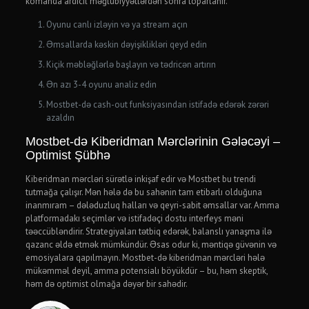
komanda ardıcıl məğlubiyyətlərdən sonra toparlanır.
Oyunu canlı izləyin və ya stream açın
Əmsallarda kəskin dəyişiklikləri qeyd edin
Kiçik məbləğlərlə başlayın və tədricən artırın
Ən azı 3-4 oyunu analiz edin
Mostbet-də cash-out funksiyasından istifadə edərək zərəri
azaldın
Mostbet-də Kiberidman Mərclərinin Gələcəyi –
Optimist Şübhə
Kiberidman mərcləri sürətlə inkişaf edir və Mostbet bu trendi
tutmağa çalışır. Mən hələ də bu sahənin tam etibarlı olduğuna
inanmıram – dələduzluq halları və qeyri-sabit əmsallar var. Amma
platformadakı seçimlər və istifadəçi dostu interfeys məni
təəccübləndirir. Strategiyaları tətbiq edərək, balanslı yanaşma ilə
qazanc əldə etmək mümkündür. Əsas odur ki, məntiqə güvənin və
emosiyalara qapılmayın. Mostbet-də kiberidman mərcləri hələ
mükəmməl deyil, amma potensialı böyükdür – bu, həm skeptik,
həm də optimist olmağa dəyər bir sahədir.