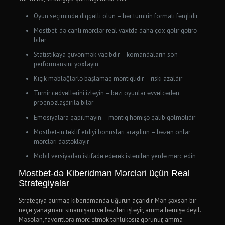
Oyun seçimində diqqətli olun – hər turnirin formatı fərqlidir
Mostbet-də canlı mərclər real vaxtda daha çox gəlir gətirə
bilər
Statistikaya güvənmək vacibdir – komandaların son
performansını yoxlayın
Kiçik məbləğlərlə başlamaq məntiqlidir – riski azaldır
Turnir cədvəllərini izləyin – bəzi oyunlar əvvəlcədən
proqnozlaşdırıla bilər
Emosiyalara qapılmayın – məntiq həmişə qalib gəlməlidir
Mostbet-in təklif etdiyi bonusları araşdırın – bəzən onlar
mərcləri dəstəkləyir
Mobil versiyadan istifadə edərək istənilən yerdə mərc edin
Mostbet-də Kiberidman Mərcləri üçün Real
Strategiyalar
Strategiya qurmaq kiberidmanda uğurun açarıdır. Mən şəxsən bir
neçə yanaşmanı sınamışam və bəziləri işləyir, amma həmişə deyil.
Məsələn, favoritlərə mərc etmək təhlükəsiz görünür, amma