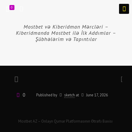
0
Mostbet və Kiberidman Mərcləri –
Kiberidmanda Mostbet ilə İlk Addımlar –
Şübhələrim və Tapıntılar
0
Published by
sketch
at
June 17, 2026
Mostbet AZ – Onlayn Qumar Platformasının Ətraflı Baxisı