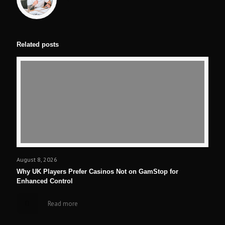
Related posts
August 8, 2026
Why UK Players Prefer Casinos Not on GamStop for
Enhanced Control
Read more