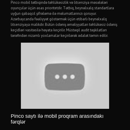
Pinco mobil tətbiqində təhlükəsizlik və litsenziya məsələləri
oyunçular üçün əsas prioritetdir. Tətbiq, beynəlxalq standartlara
uyğun qabaqcıl şifrələmə ilə məlumatlarınızı qoruyur.
Azərbaycanda fəaliyyət göstərmək üçün etibarlı beynəlxalq
litsenziyaya malikdir. Bütün ödəniş əməliyyatları təhlükəsiz ödəniş
keçidləri vasitəsilə həyata keçirilir. Müstəqil audit təşkilatları
tərəfindən nizamlı yoxlamalar keçirilərək ədalət təmin edilir.
Pinco saytı ilə mobil proqram arasındakı
fərqlər