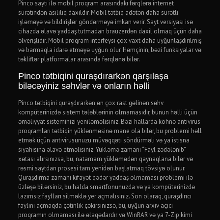
Pinco saytı ilə mobil proqram arasındakı fərqlərə internet
sürətindən asılılıq daxildir. Mobil tətbiq adətən daha sürətli
işləməyə və bildirişlər göndərməyə imkan verir. Sayt versiyası isə
cihazda əlavə yaddaş tutmadan brauzerdən daxil olmaq üçün daha
əlverişlidir. Mobil proqram interfeysi çox vaxt daha uyğunlaşdırılmış
və barmaqla idarə etməyə uyğun olur. Həmçinin, bəzi funksiyalar və
təkliflər platformalar arasında fərqlənə bilər.
Pinco tətbiqini quraşdırarkən qarşılaşa
biləcəyiniz səhvlər və onların həlli
Pinco tətbiqini quraşdırarkən ən çox rast gəlinən səhv
kompüterinizdə sistem tələblərinin olmamasıdır, bunun həlli üçün
əməliyyat sisteminizi yeniləməlisiniz. Bəzi hallarda köhnə antivirus
proqramları tətbiqin yüklənməsinə mane ola bilər, bu problemi həll
etmək üçün antivirusunuzu müvəqqəti söndürməli və ya istisna
siyahısına əlavə etməlisiniz. Yükləmə zamanı “Fayl zədələnib”
xətası alırsınızsa, bu, natamam yükləmədən qaynaqlana bilər və
rəsmi saytdan prosesi tam yenidən başlatmaq tövsiyə olunur.
Quraşdırma zamanı kifayət qədər yaddaş olmaması problemi ilə
üzləşə bilərsiniz, bu halda smartfonunuzda və ya kompüterinizdə
lazımsız faylları silməklə yer açmalısınız. Son olaraq, quraşdırıcı
faylını açmaqda çətinlik çəkirsinizsə, bu, uyğun arxiv açıcı
proqramın olmaması ilə əlaqədardır və WinRAR və ya 7-Zip kimi